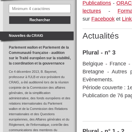
Publications
-
ORACL
lectures
-
Forma
sur
Facebook
et
Link
Actualités
Nouvelles du CRAIG
Parlement wallon et Parlement de la
Plural - n° 3
Communauté française - audition
sur le Traité européen sur la stabilité,
Belgique - France -
la coordination et la gouvernance
Bretagne - Autres 
Ce 4 décembre 2013, B. Bayenet,
professeur à l'ULB et vice-président du
Evènements.
CRAIG, a été auditionné lors de la réunion
Période couverte : 1
conjointe de la Commission des affaires
générales, de la simplification
Publication de 76 p
administrative, des fonds européens et des
relations internationales du Parlement
wallon et de la Commission des Relations
internationales et des Questions
européennes, des Affaires générales et du
Règlement, de l'Informatique, contrôle des
Plural - n° 1 - 2
communications des membres du