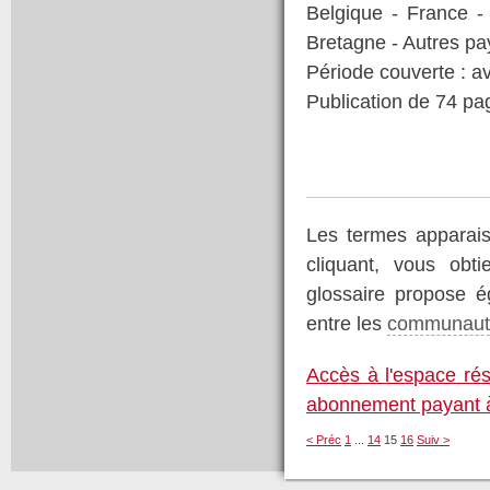
Belgique - France -
Bretagne - Autres pa
Période couverte : av
Publication de 74 p
Les termes apparaiss
cliquant, vous obt
glossaire propose é
entre les
communauté
Accès à l'espace rés
abonnement payant à
< Préc
1
...
14
15
16
Suiv >