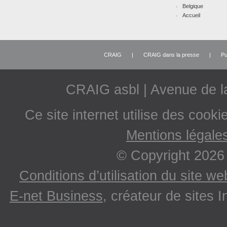
Belgique
Accueil
CRAIG
|
CRAIG dans la presse
|
Pu
CRAIG asbl | Avenue de 
Ce site internet utilise des cooki
Mentions légale
© Copyright 2026
Conditions d’utilisation du site w
E-net Business
, créateur de sites