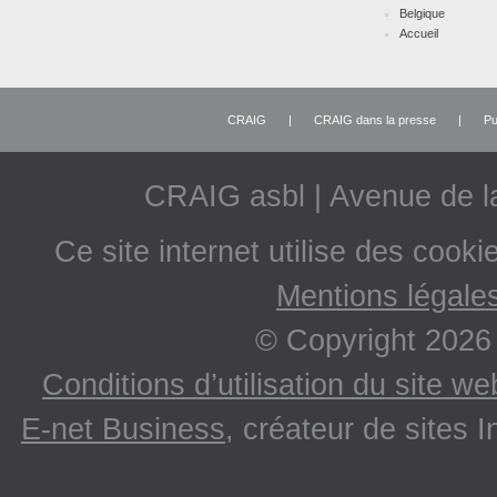
Belgique
Accueil
CRAIG
|
CRAIG dans la presse
|
Pu
CRAIG asbl | Avenue de 
Ce site internet utilise des cooki
Mentions légale
© Copyright 2026
Conditions d’utilisation du site w
E-net Business
, créateur de sites