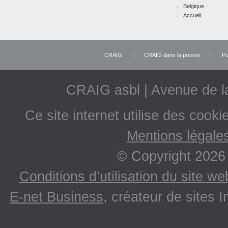
Belgique
Accueil
CRAIG
|
CRAIG dans la presse
|
Pu
CRAIG asbl | Avenue de 
Ce site internet utilise des cooki
Mentions légale
© Copyright 2026
Conditions d’utilisation du site w
E-net Business
, créateur de sites