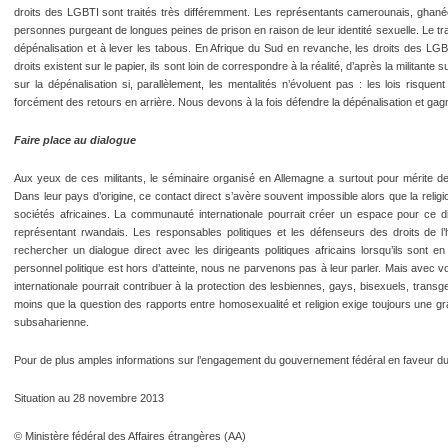
droits des LGBTI sont traités très différemment. Les représentants camerounais, ghanée
personnes purgeant de longues peines de prison en raison de leur identité sexuelle. Le trava
dépénalisation et à lever les tabous. En Afrique du Sud en revanche, les droits des LGB
droits existent sur le papier, ils sont loin de correspondre à la réalité, d’après la militante
sur la dépénalisation si, parallèlement, les mentalités n’évoluent pas : les lois risque
forcément des retours en arrière. Nous devons à la fois défendre la dépénalisation et gagn
Faire place au dialogue
Aux yeux de ces militants, le séminaire organisé en Allemagne a surtout pour mérite de
Dans leur pays d’origine, ce contact direct s’avère souvent impossible alors que la reli
sociétés africaines. La communauté internationale pourrait créer un espace pour ce di
représentant rwandais. Les responsables politiques et les défenseurs des droits de l
rechercher un dialogue direct avec les dirigeants politiques africains lorsqu’ils sont e
personnel politique est hors d’atteinte, nous ne parvenons pas à leur parler. Mais avec vo
internationale pourrait contribuer à la protection des lesbiennes, gays, bisexuels, transg
moins que la question des rapports entre homosexualité et religion exige toujours une g
subsaharienne.
Pour de plus amples informations sur l’engagement du gouvernement fédéral en faveur du dr
Situation au 28 novembre 2013
© Ministère fédéral des Affaires étrangères (AA)