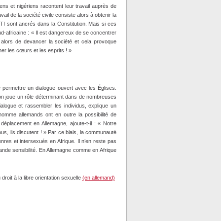
ns et nigériens racontent leur travail auprès de
il de la société civile consiste alors à obtenir la
TI sont ancrés dans la Constitution. Mais si ces
 sud‑africaine : « Il est dangereux de se concentrer
nt alors de devancer la société et cela provoque
er les cœurs et les esprits ! »
 permettre un dialogue ouvert avec les Églises.
gion joue un rôle déterminant dans de nombreuses
alogue et rassembler les individus, explique un
’homme allemands ont en outre la possibilité de
n déplacement en Allemagne, ajoute‑t‑il : « Notre
us, ils discutent ! » Par ce biais, la communauté
enres et intersexués en Afrique. Il n’en reste pas
rande sensibilité. En Allemagne comme en Afrique
oit à la libre orientation sexuelle
(en allemand)