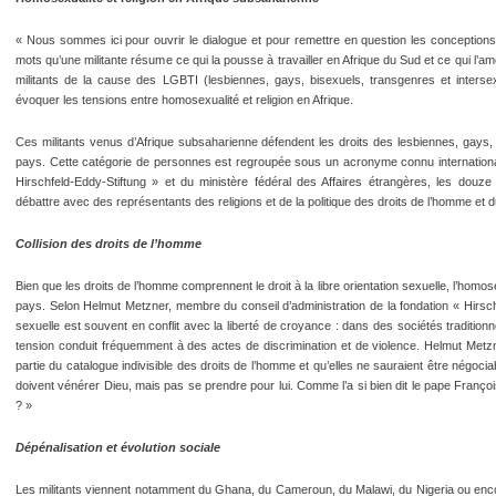
« Nous sommes ici pour ouvrir le dialogue et pour remettre en question les conceptions 
mots qu’une militante résume ce qui la pousse à travailler en Afrique du Sud et ce qui l
militants de la cause des LGBTI (lesbiennes, gays, bisexuels, transgenres et interse
évoquer les tensions entre homosexualité et religion en Afrique.
Ces militants venus d’Afrique subsaharienne défendent les droits des lesbiennes, gays,
pays. Cette catégorie de personnes est regroupée sous un acronyme connu internationale
Hirschfeld-Eddy-Stiftung » et du ministère fédéral des Affaires étrangères, les douze 
débattre avec des représentants des religions et de la politique des droits de l’homme et
Collision des droits de l’homme
Bien que les droits de l’homme comprennent le droit à la libre orientation sexuelle, l’homo
pays. Selon Helmut Metzner, membre du conseil d’administration de la fondation « Hirschfel
sexuelle est souvent en conflit avec la liberté de croyance : dans des sociétés tradition
tension conduit fréquemment à des actes de discrimination et de violence. Helmut Metz
partie du catalogue indivisible des droits de l’homme et qu’elles ne sauraient être négoc
doivent vénérer Dieu, mais pas se prendre pour lui. Comme l’a si bien dit le pape François 
? »
Dépénalisation et évolution sociale
Les militants viennent notamment du Ghana, du Cameroun, du Malawi, du Nigeria ou enco