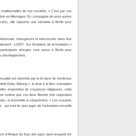
traditionnelles de nos sociétés. » C’est par ces
’amène en Allemagne. En compagnie de onze autres
xués), elle séjourne une semaine à Berlin pour
 bisexuels, transgenres et intersexués dans leur
ment : LGBTI. Sur l’invitation de la fondation «
participants africains sont venus à Berlin pour
 du développement.
sexualité est réprimée par la loi dans de nombreux
d-Eddy-Stiftung », le droit à la libre orientation
nelles empreintes de croyances religieuses, cette
ner estime que ces deux libertés font cependant
iables, ni ensemble ni séparément. « Les croyants
: qui sont‑ils pour juger de l’orientation sexuelle
re d’Afrique du Sud, des pays dans lesquels les