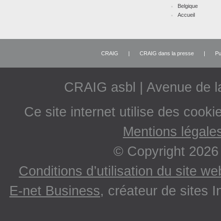
Belgique
Accueil
CRAIG
|
CRAIG dans la presse
|
Pu
CRAIG asbl | Avenue de 
Ce site internet utilise des cooki
Mentions légale
© Copyright 2026
Conditions d’utilisation du site w
E-net Business
, créateur de sites