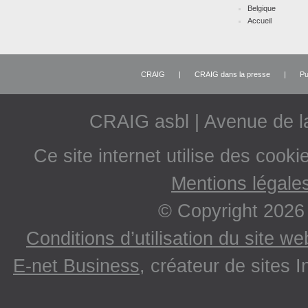
Belgique
Accueil
CRAIG
|
CRAIG dans la presse
|
Pu
CRAIG asbl | Avenue de 
Ce site internet utilise des cooki
Mentions légale
© Copyright 2026
Conditions d’utilisation du site w
E-net Business
, créateur de sites