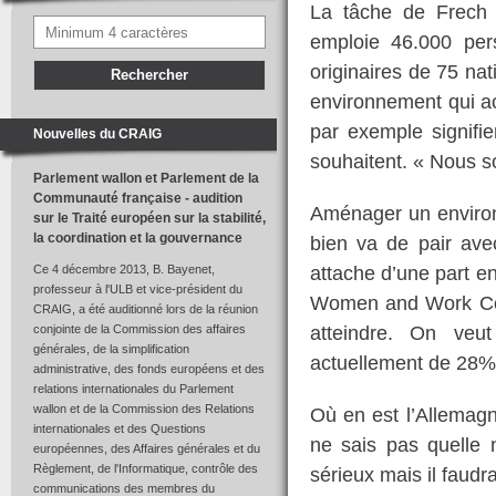
La tâche de Frech c
emploie 46.000 pe
originaires de 75 na
environnement qui acc
par exemple signifi
Nouvelles du CRAIG
souhaitent. « Nous s
Parlement wallon et Parlement de la
Communauté française - audition
Aménager un environn
sur le Traité européen sur la stabilité,
la coordination et la gouvernance
bien va de pair avec
attache d’une part e
Ce 4 décembre 2013, B. Bayenet,
professeur à l'ULB et vice-président du
Women and Work Conf
CRAIG, a été auditionné lors de la réunion
atteindre. On veu
conjointe de la Commission des affaires
générales, de la simplification
actuellement de 28%
administrative, des fonds européens et des
relations internationales du Parlement
wallon et de la Commission des Relations
Où en est l’Allemagn
internationales et des Questions
ne sais pas quelle n
européennes, des Affaires générales et du
Règlement, de l'Informatique, contrôle des
sérieux mais il faudr
communications des membres du