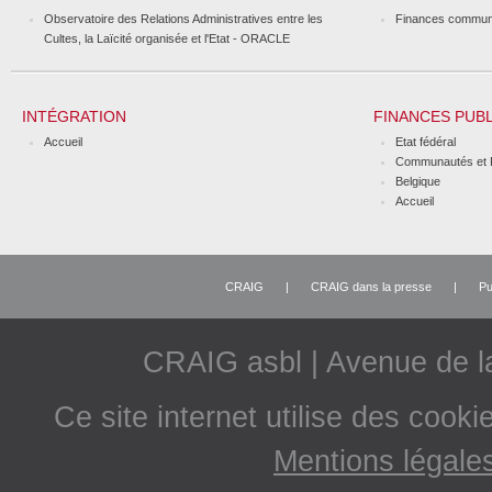
Observatoire des Relations Administratives entre les
Finances commun
Cultes, la Laïcité organisée et l'Etat - ORACLE
INTÉGRATION
FINANCES PUB
Accueil
Etat fédéral
Communautés et 
Belgique
Accueil
CRAIG
|
CRAIG dans la presse
|
Pu
CRAIG asbl | Avenue de 
Ce site internet utilise des cooki
Mentions légale