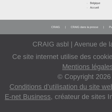
Belgique
Accueil
CRAIG
|
CRAIG dans la presse
|
Pu
CRAIG asbl | Avenue de 
Ce site internet utilise des cooki
Mentions légale
© Copyright 2026
Conditions d’utilisation du site w
E-net Business
, créateur de sites