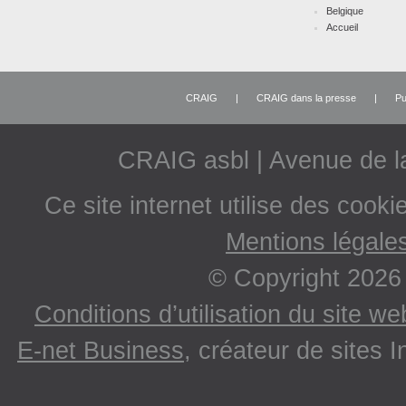
Belgique
Accueil
CRAIG
|
CRAIG dans la presse
|
Pu
CRAIG asbl | Avenue de 
Ce site internet utilise des cooki
Mentions légale
© Copyright 2026
Conditions d’utilisation du site w
E-net Business
, créateur de sites